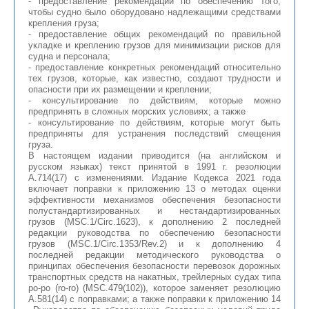
- предоставление рекомендаций по обеспечению того,
чтобы судно было оборудовано надлежащими средствами
крепления груза;
- предоставление общих рекомендаций по правильной
укладке и креплению грузов для минимизации рисков для
судна и персонала;
- предоставление конкретных рекомендаций относительно
тех грузов, которые, как известно, создают трудности и
опасности при их размещении и креплении;
- консультирование по действиям, которые можно
предпринять в сложных морских условиях; а также
- консультирование по действиям, которые могут быть
предприняты для устранения последствий смещения
груза.
В настоящем издании приводится (на английском и
русском языках) текст принятой в 1991 г. резолюции
А.714(17) с изменениями. Издание Кодекса 2021 года
включает поправки к приложению 13 о методах оценки
эффективности механизмов обеспечения безопасности
полустандартизированных и нестандартизированных
грузов (MSC.1/Circ.1623), к дополнению 2 последней
редакции руководства по обеспечению безопасности
грузов (MSC.1/Circ.1353/Rev.2) и к дополнению 4
последней редакции методического руководства о
принципах обеспечения безопасности перевозок дорожных
транспортных средств на накатных, трейлерных судах типа
ро-ро (ro-ro) (MSC.479(102)), которое заменяет резолюцию
А.581(14) с поправками; а также поправки к приложению 14