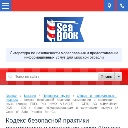
Литература по безопасности мореплавания и предоставление
информационных услуг для морской отрасли
Главная
 / 
Магазин
 / 
Перевозка грузов
 / 
Общие и специальные 
правила
 / Кодекс безопасной практики размещения и крепления 
груза (Кодекс РКГ), Рез. ИМО А.714(17), – СПб.: АО «ЦНИИМФ», 
2021. – 320 с. Серия «Судовладельцам и капитанам», выпуск 38 
Code of Safe Practice for Ca
Кодекс безопасной практики