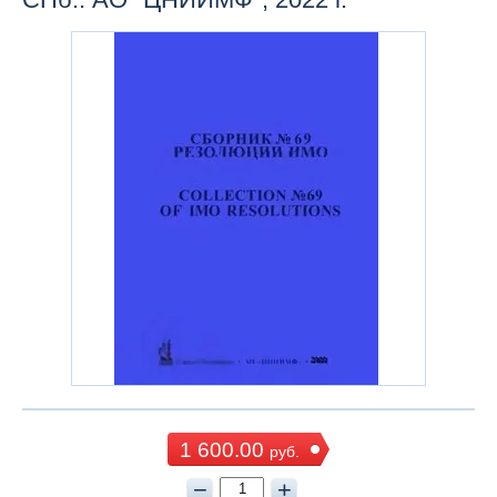
1 600.00
руб.
−
+